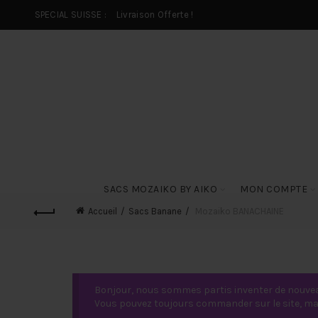
SPECIAL SUISSE :
Livraison Offerte !
SACS MOZAIKO BY AIKO
MON COMPTE
Accueil
Sacs Banane
Mozaiko BANACHAINE
Bonjour, nous sommes partis inventer de nouvea
Vous pouvez toujours commander sur le site, mais