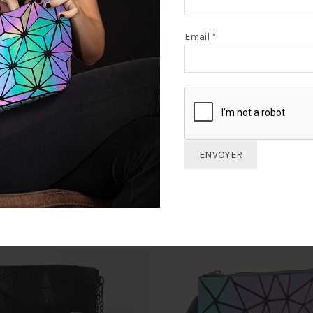
Email *
eté juste comme il faut !
PRODUITS SIMILAIRES