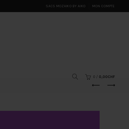
SACS MOZAIKO BY AIKO
MON COMPTE
0
/
0,00
CHF