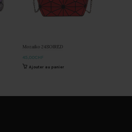
Mozaiko 24SOIRED
Mozaiko B
45,00
CHF
35,00
CHF
Ajouter au panier
Lire la s