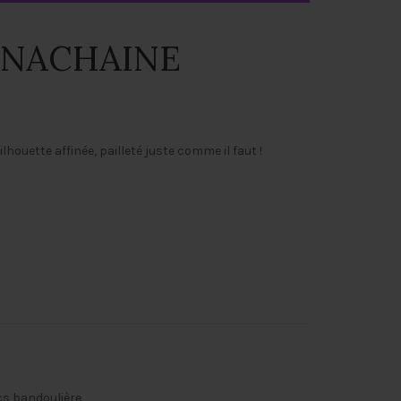
ANACHAINE
houette affinée, pailleté juste comme il faut !
s bandoulière