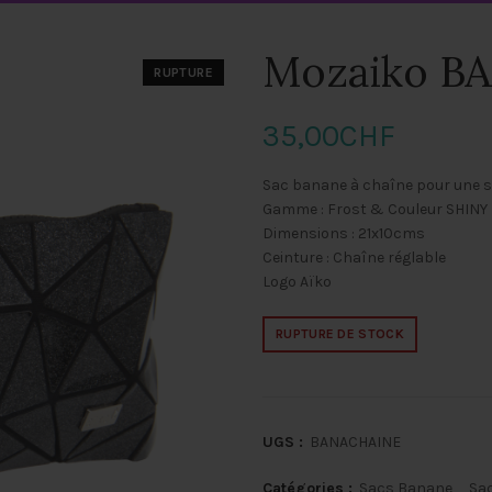
Mozaiko B
RUPTURE
35,00
CHF
Sac banane à chaîne pour une sil
Gamme : Frost & Couleur SHINY
Dimensions : 21x10cms
Ceinture : Chaîne réglable
Logo Aïko
RUPTURE DE STOCK
UGS :
BANACHAINE
Catégories :
Sacs Banane
,
Sac