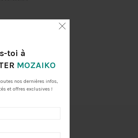
s-toi à
TER
MOZAIKO
toutes nos dernières infos,
s et offres exclusives !
raison