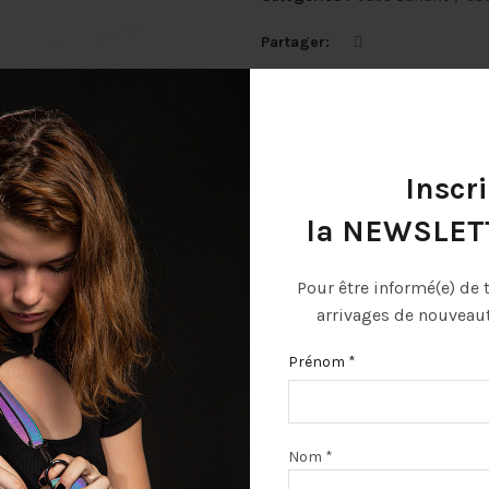
Partager
Inscri
la NEWSLET
Pour être informé(e) de 
arrivages de nouveauté
Prénom *
iption
Informations complémentaires
Liv
Nom *