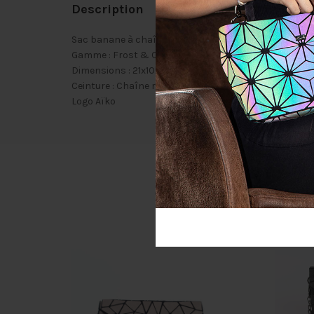
Description
Sac banane à chaîne pour une silhouette affinée, paill
Gamme : Frost & Couleur SHINY
Dimensions : 21x10cms
Ceinture : Chaîne réglable
Logo Aïko