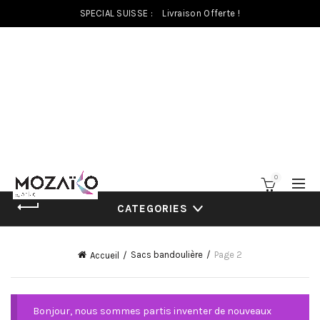
SPECIAL SUISSE :
Livraison Offerte !
0
CATEGORIES
Sacs bandoulière
Page 2
Accueil
Bonjour, nous sommes partis inventer de nouveaux